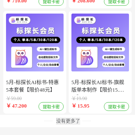
￥
710.00
￥
208.600
提取卡密
提取卡密
5月-标探长AI标书-特惠
5月-标探长AI标书-旗舰
5本套餐【限价48元】
版单本制作【限价15.9
元】
￥
59.00
￥
19.90
￥
47.200
￥
15.95
提取卡密
提取卡密
没有更多了