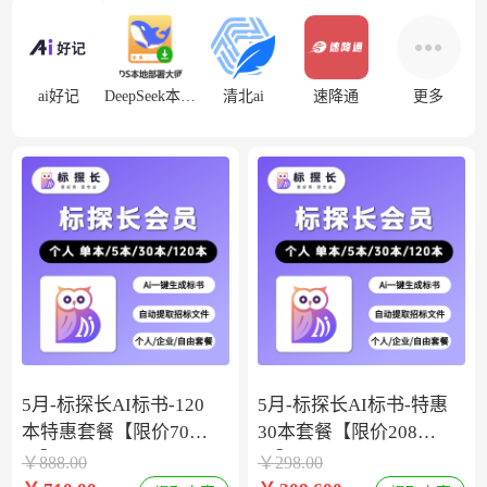
ai好记
DeepSeek本地部署
清北ai
速降通
更多
5月-标探长AI标书-120
5月-标探长AI标书-特惠
本特惠套餐【限价708
30本套餐【限价208
元】
元】
￥
888.00
￥
298.00