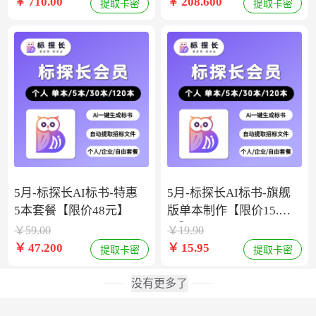
￥
710.00
￥
208.600
提取卡密
提取卡密
5月-标探长AI标书-特惠
5月-标探长AI标书-旗舰
5本套餐【限价48元】
版单本制作【限价15.9
元】
￥
59.00
￥
19.90
￥
47.200
￥
15.95
提取卡密
提取卡密
没有更多了