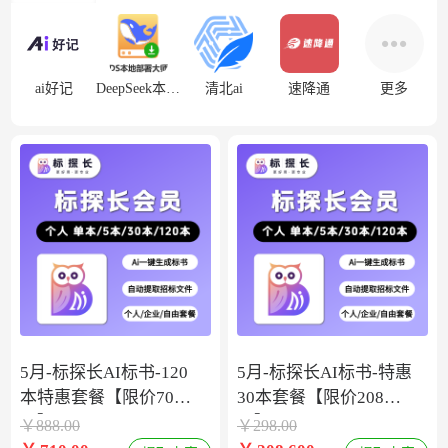
ai好记
DeepSeek本地部署
清北ai
速降通
更多
5月-标探长AI标书-120
5月-标探长AI标书-特惠
本特惠套餐【限价708
30本套餐【限价208
元】
元】
￥
888.00
￥
298.00