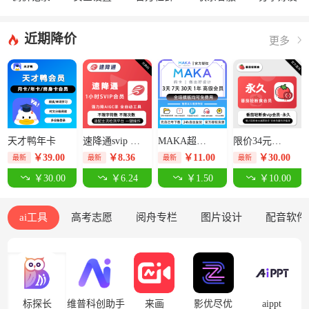
近期降价
更多
天才鸭年卡
速降通svip 1小时卡【限价14元】
MAKA超级会员3天-限价12.5元
限价34元番茄轻断食永久卡
￥
39.00
￥
8.36
￥
11.00
￥
30.00
最新
最新
最新
最新
￥30.00
￥6.24
￥1.50
￥10.00
ai工具
高考志愿
阅舟专栏
图片设计
配音软件
标探长
维普科创助手
来画
影优尽优
aippt