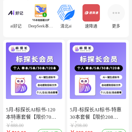
ai好记
DeepSeek本地部署
清北ai
速降通
更多
5月-标探长AI标书-120
5月-标探长AI标书-特惠
本特惠套餐【限价708
30本套餐【限价208
元】
元】
￥
888.00
￥
298.00