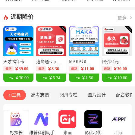
近期降价
更多
天才鸭年卡
速降通svip 1小时卡【限价14元】
MAKA超级会员3天-限价12.5元
限价34元番茄轻断食永久卡
￥
39.00
￥
8.36
￥
11.00
￥
30.00
最新
最新
最新
最新
￥30.00
￥6.24
￥1.50
￥10.00
ai工具
高考志愿
阅舟专栏
图片设计
配音软件
标探长
维普科创助手
来画
影优尽优
aippt