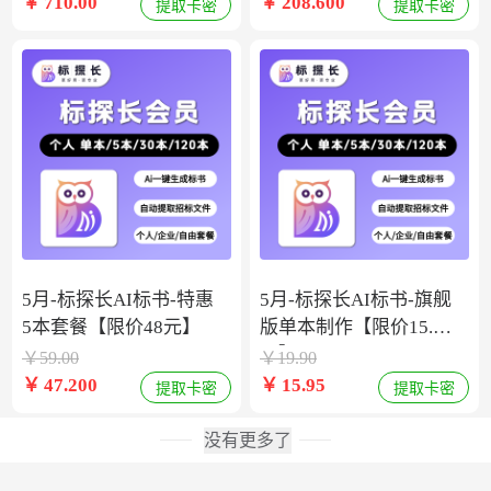
￥
710.00
￥
208.600
提取卡密
提取卡密
5月-标探长AI标书-特惠
5月-标探长AI标书-旗舰
5本套餐【限价48元】
版单本制作【限价15.9
元】
￥
59.00
￥
19.90
￥
47.200
￥
15.95
提取卡密
提取卡密
没有更多了