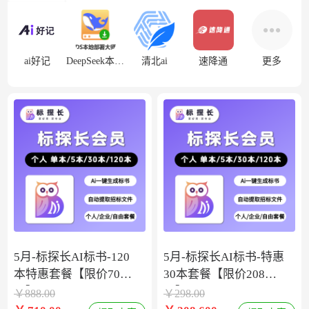
ai好记
DeepSeek本地部署
清北ai
速降通
更多
5月-标探长AI标书-120
5月-标探长AI标书-特惠
本特惠套餐【限价708
30本套餐【限价208
元】
元】
￥
888.00
￥
298.00