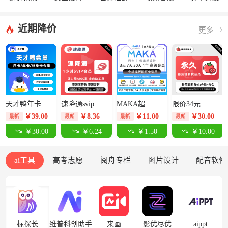
近期降价
更多
天才鸭年卡
速降通svip 1小时卡【限价14元】
MAKA超级会员3天-限价12.5元
限价34元番茄轻断食永久卡
￥
39.00
￥
8.36
￥
11.00
￥
30.00
最新
最新
最新
最新
￥30.00
￥6.24
￥1.50
￥10.00
ai工具
高考志愿
阅舟专栏
图片设计
配音软件
标探长
维普科创助手
来画
影优尽优
aippt