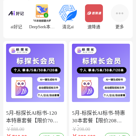
ai好记
DeepSeek本地部署
清北ai
速降通
更多
5月-标探长AI标书-120
5月-标探长AI标书-特惠
本特惠套餐【限价708
30本套餐【限价208
元】
元】
￥
888.00
￥
298.00