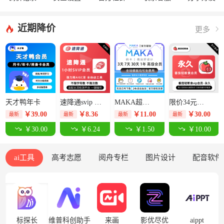
近期降价
更多
天才鸭年卡
速降通svip 1小时卡【限价14元】
MAKA超级会员3天-限价12.5元
限价34元番茄轻断食永久卡
￥
39.00
￥
8.36
￥
11.00
￥
30.00
最新
最新
最新
最新
￥30.00
￥6.24
￥1.50
￥10.00
ai工具
高考志愿
阅舟专栏
图片设计
配音软件
标探长
维普科创助手
来画
影优尽优
aippt