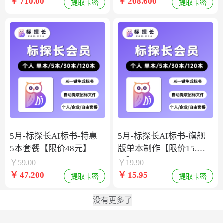
￥
710.00
￥
208.600
提取卡密
提取卡密
5月-标探长AI标书-特惠
5月-标探长AI标书-旗舰
5本套餐【限价48元】
版单本制作【限价15.9
元】
￥
59.00
￥
19.90
￥
47.200
￥
15.95
提取卡密
提取卡密
没有更多了