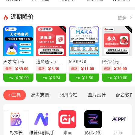
近期降价
更多
天才鸭年卡
速降通svip 1小时卡【限价14元】
MAKA超级会员3天-限价12.5元
限价34元番茄轻断食永久卡
￥
39.00
￥
8.36
￥
11.00
￥
30.00
最新
最新
最新
最新
￥30.00
￥6.24
￥1.50
￥10.00
ai工具
高考志愿
阅舟专栏
图片设计
配音软件
标探长
维普科创助手
来画
影优尽优
aippt