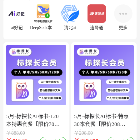
ai好记
DeepSeek本地部署
清北ai
速降通
更多
5月-标探长AI标书-120
5月-标探长AI标书-特惠
本特惠套餐【限价708
30本套餐【限价208
元】
元】
￥
888.00
￥
298.00