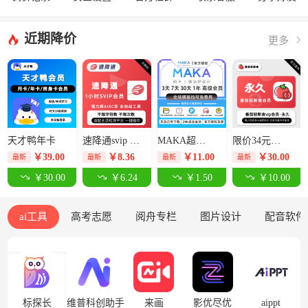
近期降价
更多
天才鸭年卡
速降通svip 1小时卡【限价14元】
MAKA超级会员3天-限价12.5元
限价34元番茄轻断食永久卡
￥
39.00
￥
8.36
￥
11.00
￥
30.00
最新
最新
最新
最新
￥30.00
￥6.24
￥1.50
￥10.00
ai工具
高考志愿
阅舟专栏
图片设计
配音软件
标探长
维普科创助手
来画
影优尽优
aippt