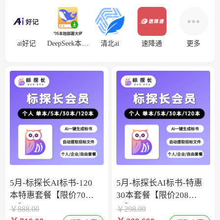
ai好记
DeepSeek本地部署
清北ai
速降通
更多
5月-标探长AI标书-120
5月-标探长AI标书-特惠
本特惠套餐【限价708
30本套餐【限价208
元】
元】
￥
888.00
￥
298.00