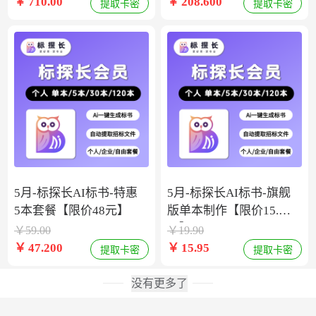
￥
710.00
￥
208.600
提取卡密
提取卡密
5月-标探长AI标书-特惠
5月-标探长AI标书-旗舰
5本套餐【限价48元】
版单本制作【限价15.9
元】
￥
59.00
￥
19.90
￥
47.200
￥
15.95
提取卡密
提取卡密
没有更多了