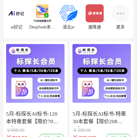
ai好记
DeepSeek本地部署
清北ai
速降通
更多
5月-标探长AI标书-120
5月-标探长AI标书-特惠
本特惠套餐【限价708
30本套餐【限价208
元】
元】
￥
888.00
￥
298.00