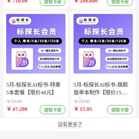
￥
710.00
￥
208.600
提取卡密
提取卡密
5月-标探长AI标书-特惠
5月-标探长AI标书-旗舰
5本套餐【限价48元】
版单本制作【限价15.9
元】
￥
59.00
￥
19.90
￥
47.200
￥
15.95
提取卡密
提取卡密
没有更多了