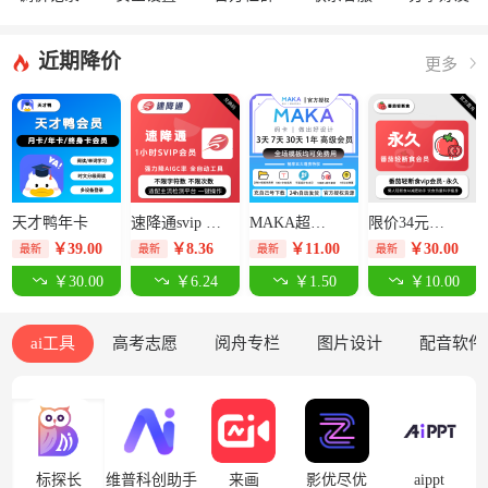
近期降价
更多
天才鸭年卡
速降通svip 1小时卡【限价14元】
MAKA超级会员3天-限价12.5元
限价34元番茄轻断食永久卡
￥
39.00
￥
8.36
￥
11.00
￥
30.00
最新
最新
最新
最新
￥30.00
￥6.24
￥1.50
￥10.00
ai工具
高考志愿
阅舟专栏
图片设计
配音软件
标探长
维普科创助手
来画
影优尽优
aippt