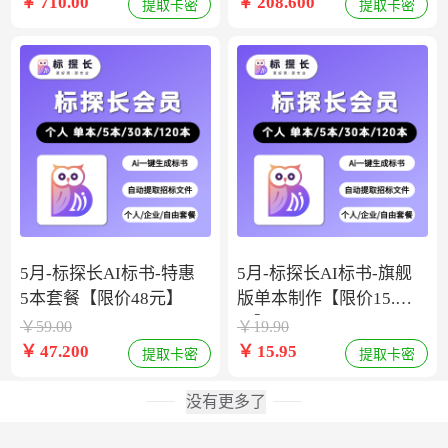
￥
710.00
￥
208.600
提取卡密
提取卡密
5月-标探长AI标书-特惠
5月-标探长AI标书-旗舰
5本套餐【限价48元】
版单本制作【限价15.9
元】
￥
59.00
￥
19.90
￥
47.200
￥
15.95
提取卡密
提取卡密
没有更多了