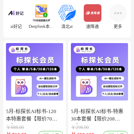
ai好记
DeepSeek本地部署
清北ai
速降通
更多
5月-标探长AI标书-120
5月-标探长AI标书-特惠
本特惠套餐【限价708
30本套餐【限价208
元】
元】
￥
888.00
￥
298.00