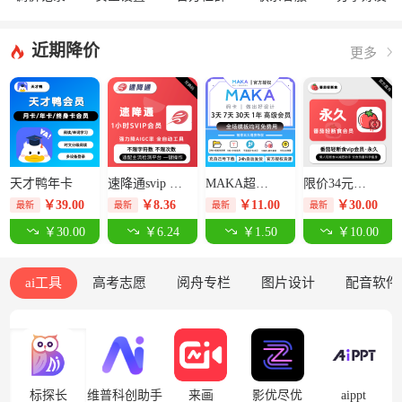
近期降价
更多
天才鸭年卡
速降通svip 1小时卡【限价14元】
MAKA超级会员3天-限价12.5元
限价34元番茄轻断食永久卡
￥
39.00
￥
8.36
￥
11.00
￥
30.00
最新
最新
最新
最新
￥30.00
￥6.24
￥1.50
￥10.00
ai工具
高考志愿
阅舟专栏
图片设计
配音软件
标探长
维普科创助手
来画
影优尽优
aippt