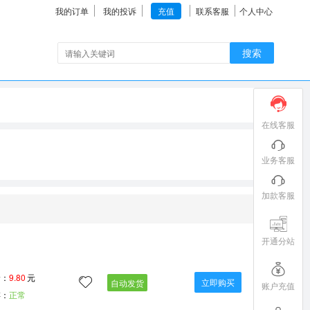
我的订单
我的投诉
充值
联系客服
个人中心
搜索
在线客服
业务客服
加款客服
开通分站
价：
9.80
元
立即购买
自动发货
账户充值
存：
正常