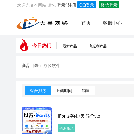
欢迎光临本网站,请先
登录
/
注册
QQ登录
微信登录
首页
客服中心
今日热门：
最新产品
高返利产品
商品目录
> 办公软件
综合排序
上架时间
销量
IFonts字体7天 限价9.8
卡密商品