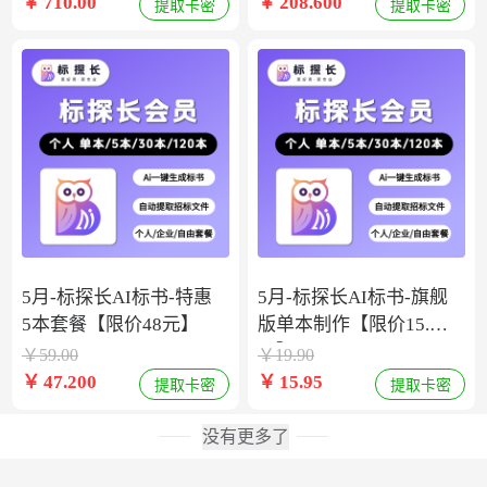
￥
710.00
￥
208.600
提取卡密
提取卡密
5月-标探长AI标书-特惠
5月-标探长AI标书-旗舰
5本套餐【限价48元】
版单本制作【限价15.9
元】
￥
59.00
￥
19.90
￥
47.200
￥
15.95
提取卡密
提取卡密
没有更多了