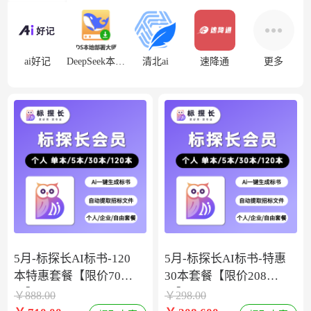
ai好记
DeepSeek本地部署
清北ai
速降通
更多
5月-标探长AI标书-120
5月-标探长AI标书-特惠
本特惠套餐【限价708
30本套餐【限价208
元】
元】
￥
888.00
￥
298.00