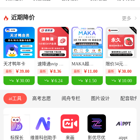
近期降价
更多
天才鸭年卡
速降通svip 1小时卡【限价14元】
MAKA超级会员3天-限价12.5元
限价34元番茄轻断食永久卡
￥
39.00
￥
8.36
￥
11.00
￥
30.00
最新
最新
最新
最新
￥30.00
￥6.24
￥1.50
￥10.00
ai工具
高考志愿
阅舟专栏
图片设计
配音软件
标探长
维普科创助手
来画
影优尽优
aippt