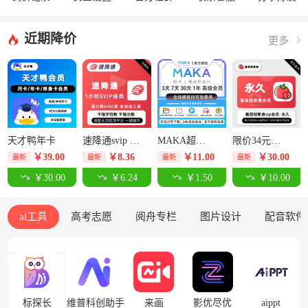
近期降价
更多
天才鸭年卡
速降通svip 1小时卡【限价14元】
MAKA超级会员3天-限价12.5元
限价34元番茄轻断食永久卡
￥
39.00
￥
8.36
￥
11.00
￥
30.00
最新
最新
最新
最新
￥30.00
￥6.24
￥1.50
￥10.00
ai工具
高考志愿
阅舟专栏
图片设计
配音软件
标探长
维普科创助手
来画
影优尽优
aippt