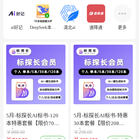
ai好记
DeepSeek本地部署
清北ai
速降通
更多
5月-标探长AI标书-120
5月-标探长AI标书-特惠
本特惠套餐【限价708
30本套餐【限价208
元】
元】
￥
888.00
￥
298.00