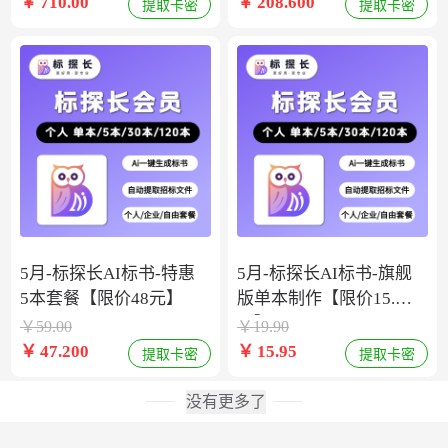
￥
710.00
￥
208.600
提取卡密
提取卡密
5月-标探长AI标书-特惠
5月-标探长AI标书-旗舰
5本套餐【限价48元】
版单本制作【限价15.9
元】
￥
59.00
￥
19.90
￥
47.200
￥
15.95
提取卡密
提取卡密
没有更多了