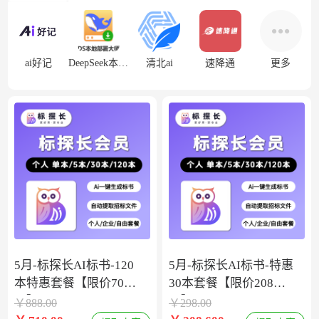
ai好记
DeepSeek本地部署
清北ai
速降通
更多
5月-标探长AI标书-120
5月-标探长AI标书-特惠
本特惠套餐【限价708
30本套餐【限价208
元】
元】
￥
888.00
￥
298.00