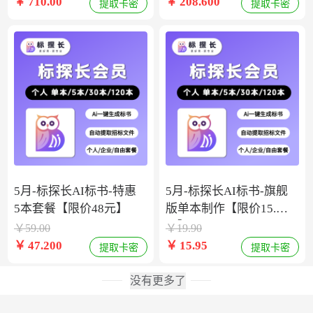
￥
710.00
￥
208.600
提取卡密
提取卡密
5月-标探长AI标书-特惠
5月-标探长AI标书-旗舰
5本套餐【限价48元】
版单本制作【限价15.9
元】
￥
59.00
￥
19.90
￥
47.200
￥
15.95
提取卡密
提取卡密
没有更多了