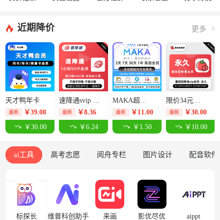
近期降价
更多
天才鸭年卡
速降通svip 1小时卡【限价14元】
MAKA超级会员3天-限价12.5元
限价34元番茄轻断食永久卡
￥
39.00
￥
8.36
￥
11.00
￥
30.00
最新
最新
最新
最新
￥30.00
￥6.24
￥1.50
￥10.00
ai工具
高考志愿
阅舟专栏
图片设计
配音软件
标探长
维普科创助手
来画
影优尽优
aippt