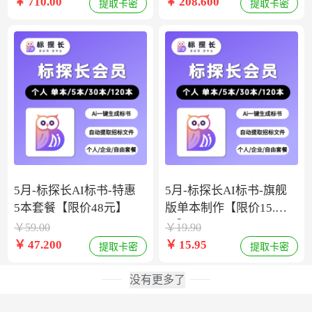
￥
710.00
￥
208.600
提取卡密
提取卡密
5月-标探长AI标书-特惠
5月-标探长AI标书-旗舰
5本套餐【限价48元】
版单本制作【限价15.9
元】
￥
59.00
￥
19.90
￥
47.200
￥
15.95
提取卡密
提取卡密
没有更多了