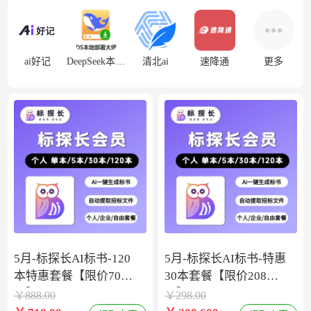
ai好记
DeepSeek本地部署
清北ai
速降通
更多
5月-标探长AI标书-120
5月-标探长AI标书-特惠
本特惠套餐【限价708
30本套餐【限价208
元】
元】
￥
888.00
￥
298.00