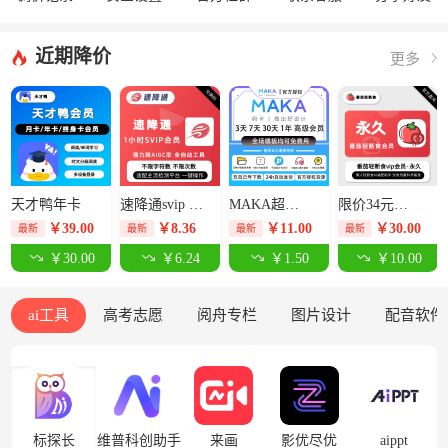
近期降价
更多
天才鸭年卡
速降通svip 1小时卡【限价14元】
MAKA超级会员3天-限价12.5元
限价34元番茄轻断食永久卡
￥
39.00
￥
8.36
￥
11.00
￥
30.00
最新
最新
最新
最新
￥30.00
￥6.24
￥1.50
￥10.00
ai工具
高考志愿
阅舟专栏
图片设计
配音软件
标探长
维普科创助手
来画
影优尽优
aippt