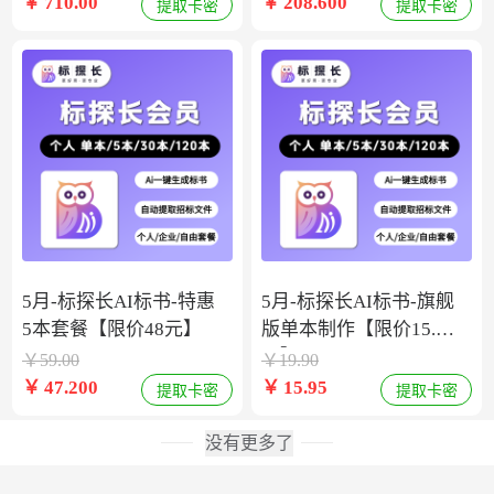
￥
710.00
￥
208.600
提取卡密
提取卡密
5月-标探长AI标书-特惠
5月-标探长AI标书-旗舰
5本套餐【限价48元】
版单本制作【限价15.9
元】
￥
59.00
￥
19.90
￥
47.200
￥
15.95
提取卡密
提取卡密
没有更多了