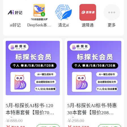
ai好记
DeepSeek本地部署
清北ai
速降通
更多
5月-标探长AI标书-120
5月-标探长AI标书-特惠
本特惠套餐【限价708
30本套餐【限价208
元】
元】
￥
888.00
￥
298.00