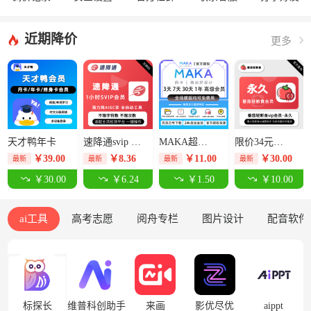
近期降价
更多
天才鸭年卡
速降通svip 1小时卡【限价14元】
MAKA超级会员3天-限价12.5元
限价34元番茄轻断食永久卡
￥
39.00
￥
8.36
￥
11.00
￥
30.00
最新
最新
最新
最新
￥30.00
￥6.24
￥1.50
￥10.00
ai工具
高考志愿
阅舟专栏
图片设计
配音软件
标探长
维普科创助手
来画
影优尽优
aippt